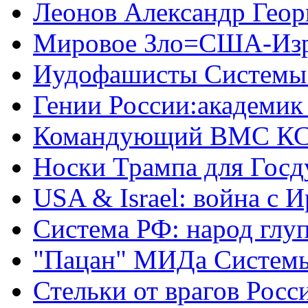
Леонов Александр Геор
Мировое Зло=США-Из
Иудофашисты Системы
Гении России:академик
Командующий ВМС КС
Носки Трампа для Гос
USA & Israel: война с 
Система РФ: народ глуп
"Пацан" МИДа Систем
Стельки от врагов Росс