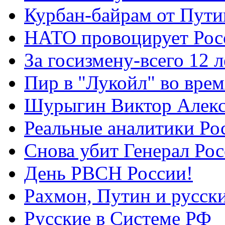
Курбан-байрам от Пути
НАТО провоцирует Ро
За госизмену-всего 12 л
Пир в "Лукойл" во вре
Шурыгин Виктор Алекс
Реальные аналитики Ро
Снова убит Генерал Ро
День РВСН России!
Рахмон, Путин и русск
Русские в Системе РФ