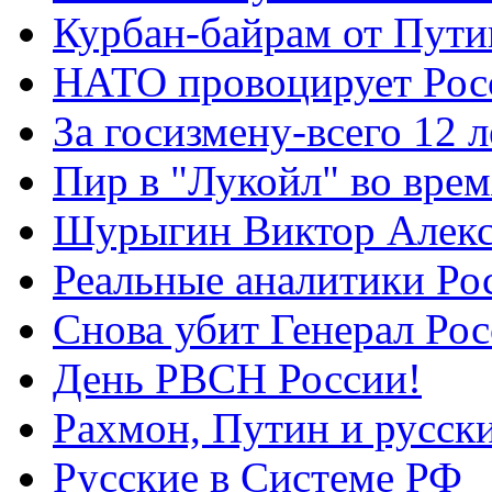
Курбан-байрам от Пути
НАТО провоцирует Ро
За госизмену-всего 12 л
Пир в "Лукойл" во вре
Шурыгин Виктор Алекс
Реальные аналитики Ро
Снова убит Генерал Ро
День РВСН России!
Рахмон, Путин и русск
Русские в Системе РФ