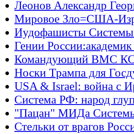
Леонов Александр Геор
Мировое Зло=США-Из
Иудофашисты Системы
Гении России:академик
Командующий ВМС КС
Носки Трампа для Гос
USA & Israel: война с 
Система РФ: народ глуп
"Пацан" МИДа Систем
Стельки от врагов Росс