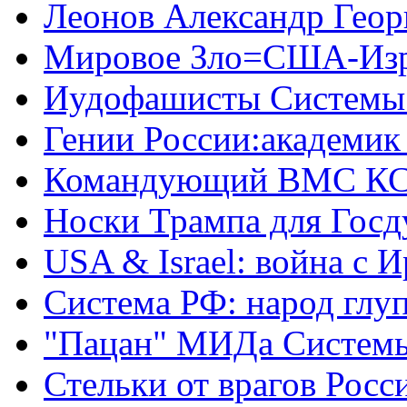
Леонов Александр Геор
Мировое Зло=США-Из
Иудофашисты Системы
Гении России:академик
Командующий ВМС КС
Носки Трампа для Гос
USA & Israel: война с 
Система РФ: народ глуп
"Пацан" МИДа Систем
Стельки от врагов Росс