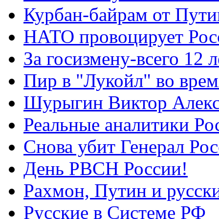
Курбан-байрам от Пути
НАТО провоцирует Ро
За госизмену-всего 12 л
Пир в "Лукойл" во вре
Шурыгин Виктор Алекс
Реальные аналитики Ро
Снова убит Генерал Ро
День РВСН России!
Рахмон, Путин и русск
Русские в Системе РФ