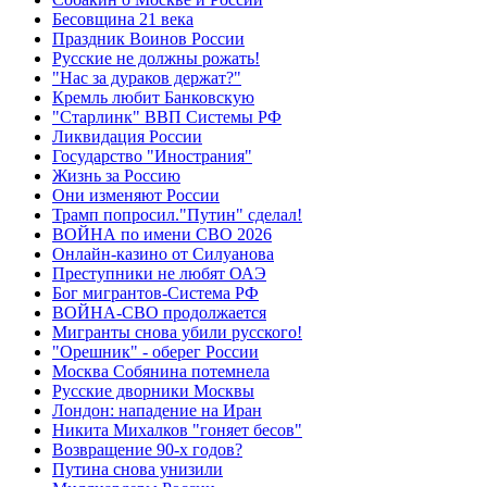
Бесовщина 21 века
Праздник Воинов России
Русские не должны рожать!
"Нас за дураков держат?"
Кремль любит Банковскую
"Старлинк" ВВП Системы РФ
Ликвидация России
Государство "Инострания"
Жизнь за Россию
Они изменяют России
Трамп попросил."Путин" сделал!
ВОЙНА по имени СВО 2026
Онлайн-казино от Силуанова
Преступники не любят ОАЭ
Бог мигрантов-Система РФ
ВОЙНА-СВО продолжается
Мигранты снова убили русского!
"Орешник" - оберег России
Москва Собянина потемнела
Русские дворники Москвы
Лондон: нападение на Иран
Никита Михалков "гоняет бесов"
Возвращение 90-х годов?
Путина снова унизили