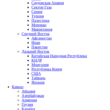
Саудовская Аравия
Сектор Газа
Сирия
Турция
Палестина
Морокко
Мавритания
Средний Восток
Афганистан
Иран
Пакистан
Дальний Восток
Китайская Народная Республика
КНДР
Монголия
Республика Корея
США
Тайвань
Япония
Кавказ
Абхазия
Азербайджан
Армения
Грузия
Карабах