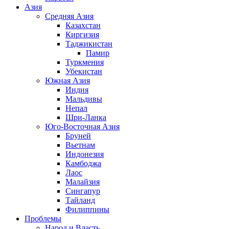
Азия
Средняя Азия
Казахстан
Киргизия
Таджикистан
Памир
Туркмения
Убекистан
Южная Азия
Индия
Мальдивы
Непал
Шри-Ланка
Юго-Восточная Азия
Бруней
Вьетнам
Индонезия
Камбоджа
Лаос
Малайзия
Сингапур
Тайланд
Филиппины
Проблемы
Народ и Власть