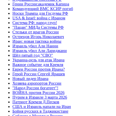
Гении России:академик Капица
Командующий ВМС КСИР погиб
Носки Трампа для Госдумы РФ
USA & Israel: война с Ираном
Система РФ: народ глуп!
"Пацан" МИДа Системы РФ
Стельки от врагов России
Острецов Игорь Николаевич
Иран: новая тактика войны
Израиль убил Али Наини
Израиль убил Али Лариджани
Шёл пятый год "СВО"
Украина-цель для атак Ирана
Важное событие для Кремля
Евреи России против Ирана?
Герой России Сергей Ярашев
Новый лидер Ирана
Хозяева аэропортов России
"Народ России богатеет"!
ВОЙНА против России 2026
Пурим в Израиле 3 марта 2026
Патриот Кремля Д.Песков
США и Израиль напали на Иран
Бойня русских в Таджикистане
Собакин о Москве и России