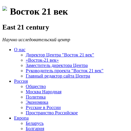
Восток 21 век
East 21 century
Научно исследовательский центр
О нас
Директор Центра "Восток 21 век"
«Восток-21 век»
Заместитель директора Центра
Руководитель проекта "Восток 21 век"
Главный редактор сайта Центра
Россия
Общество
Москва Народная
Политика
Экономика
Русские в России
Пространство Российское
Европа
Беларусь
Болгария