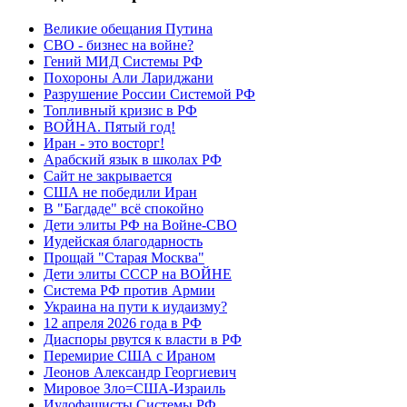
Великие обещания Путина
СВО - бизнес на войне?
Гений МИД Системы РФ
Похороны Али Лариджани
Разрушение России Системой РФ
Топливный кризис в РФ
ВОЙНА. Пятый год!
Иран - это восторг!
Арабский язык в школах РФ
Сайт не закрывается
США не победили Иран
В "Багдаде" всё спокойно
Дети элиты РФ на Войне-СВО
Иудейская благодарность
Прощай "Старая Москва"
Дети элиты СССР на ВОЙНЕ
Система РФ против Армии
Украина на пути к иудаизму?
12 апреля 2026 года в РФ
Диаспоры рвутся к власти в РФ
Перемирие США с Ираном
Леонов Александр Георгиевич
Мировое Зло=США-Израиль
Иудофашисты Системы РФ