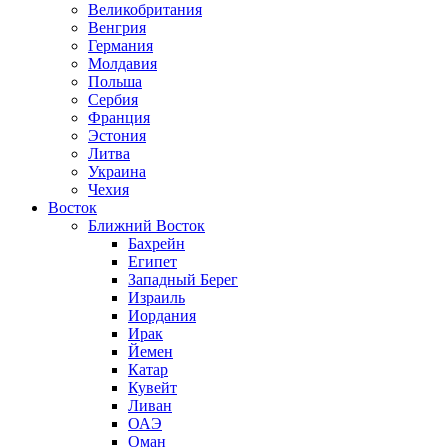
Великобритания
Венгрия
Германия
Молдавия
Польша
Сербия
Франция
Эстония
Литва
Украина
Чехия
Восток
Ближний Восток
Бахрейн
Египет
Западный Берег
Израиль
Иордания
Ирак
Йемен
Катар
Кувейт
Ливан
ОАЭ
Оман