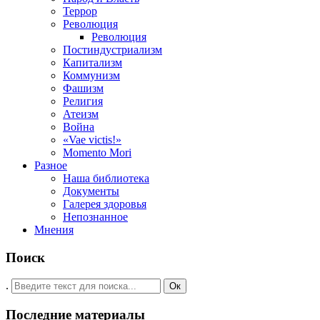
Террор
Революция
Революция
Постиндустриализм
Капитализм
Коммунизм
Фашизм
Религия
Атеизм
Война
«Vae victis!»
Momento Mori
Разное
Наша библиотека
Документы
Галерея здоровья
Непознанное
Мнения
Поиск
.
Ок
Последние материалы