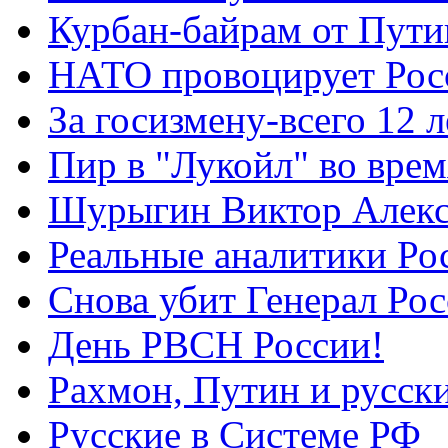
Курбан-байрам от Пути
НАТО провоцирует Ро
За госизмену-всего 12 л
Пир в "Лукойл" во вре
Шурыгин Виктор Алекс
Реальные аналитики Ро
Снова убит Генерал Ро
День РВСН России!
Рахмон, Путин и русск
Русские в Системе РФ