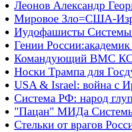
Леонов Александр Геор
Мировое Зло=США-Из
Иудофашисты Системы
Гении России:академик
Командующий ВМС КС
Носки Трампа для Гос
USA & Israel: война с 
Система РФ: народ глуп
"Пацан" МИДа Систем
Стельки от врагов Росс