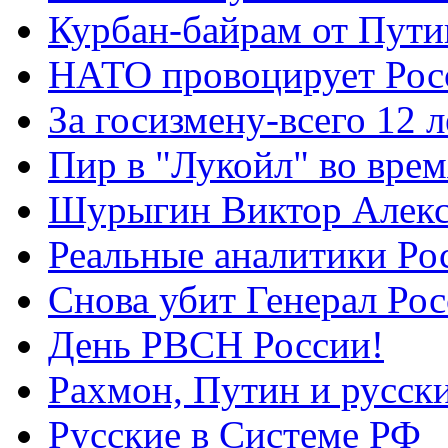
Курбан-байрам от Пути
НАТО провоцирует Ро
За госизмену-всего 12 л
Пир в "Лукойл" во вре
Шурыгин Виктор Алекс
Реальные аналитики Ро
Снова убит Генерал Ро
День РВСН России!
Рахмон, Путин и русск
Русские в Системе РФ