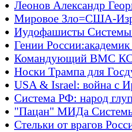
Леонов Александр Геор
Мировое Зло=США-Из
Иудофашисты Системы
Гении России:академик
Командующий ВМС КС
Носки Трампа для Гос
USA & Israel: война с 
Система РФ: народ глуп
"Пацан" МИДа Систем
Стельки от врагов Росс