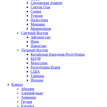
Саудовская Аравия
Сектор Газа
Сирия
Турция
Палестина
Морокко
Мавритания
Средний Восток
Афганистан
Иран
Пакистан
Дальний Восток
Китайская Народная Республика
КНДР
Монголия
Республика Корея
США
Тайвань
Япония
Кавказ
Абхазия
Азербайджан
Армения
Грузия
Карабах