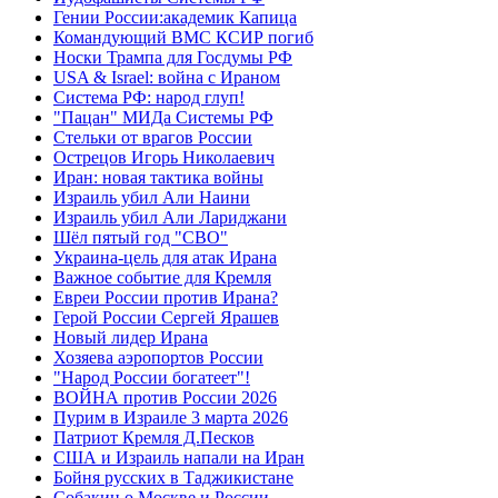
Гении России:академик Капица
Командующий ВМС КСИР погиб
Носки Трампа для Госдумы РФ
USA & Israel: война с Ираном
Система РФ: народ глуп!
"Пацан" МИДа Системы РФ
Стельки от врагов России
Острецов Игорь Николаевич
Иран: новая тактика войны
Израиль убил Али Наини
Израиль убил Али Лариджани
Шёл пятый год "СВО"
Украина-цель для атак Ирана
Важное событие для Кремля
Евреи России против Ирана?
Герой России Сергей Ярашев
Новый лидер Ирана
Хозяева аэропортов России
"Народ России богатеет"!
ВОЙНА против России 2026
Пурим в Израиле 3 марта 2026
Патриот Кремля Д.Песков
США и Израиль напали на Иран
Бойня русских в Таджикистане
Собакин о Москве и России