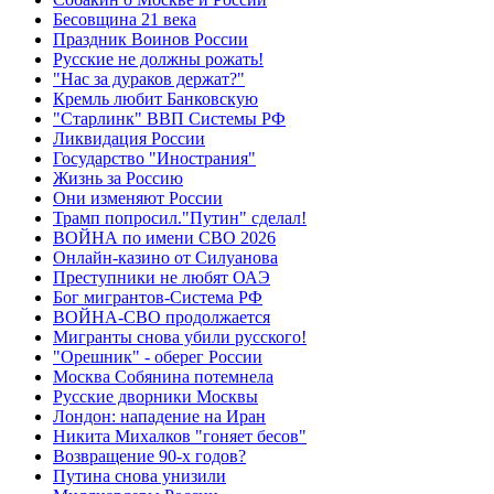
Бесовщина 21 века
Праздник Воинов России
Русские не должны рожать!
"Нас за дураков держат?"
Кремль любит Банковскую
"Старлинк" ВВП Системы РФ
Ликвидация России
Государство "Инострания"
Жизнь за Россию
Они изменяют России
Трамп попросил."Путин" сделал!
ВОЙНА по имени СВО 2026
Онлайн-казино от Силуанова
Преступники не любят ОАЭ
Бог мигрантов-Система РФ
ВОЙНА-СВО продолжается
Мигранты снова убили русского!
"Орешник" - оберег России
Москва Собянина потемнела
Русские дворники Москвы
Лондон: нападение на Иран
Никита Михалков "гоняет бесов"
Возвращение 90-х годов?
Путина снова унизили