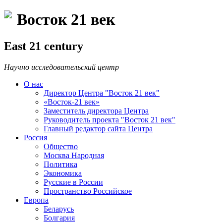
Восток 21 век
East 21 century
Научно исследовательский центр
О нас
Директор Центра "Восток 21 век"
«Восток-21 век»
Заместитель директора Центра
Руководитель проекта "Восток 21 век"
Главный редактор сайта Центра
Россия
Общество
Москва Народная
Политика
Экономика
Русские в России
Пространство Российское
Европа
Беларусь
Болгария