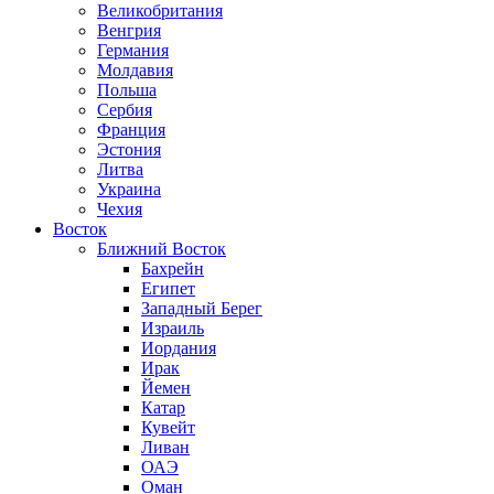
Великобритания
Венгрия
Германия
Молдавия
Польша
Сербия
Франция
Эстония
Литва
Украина
Чехия
Восток
Ближний Восток
Бахрейн
Египет
Западный Берег
Израиль
Иордания
Ирак
Йемен
Катар
Кувейт
Ливан
ОАЭ
Оман