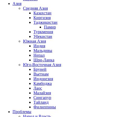
Азия
Средняя Азия
Казахстан
Киргизия
Таджикистан
Памир
Туркмения
Убекистан
Южная Азия
Индия
Мальдивы
Непал
Шри-Ланка
Юго-Восточная Азия
Бруней
Вьетнам
Индонезия
Камбоджа
Лаос
Малайзия
Сингапур
Тайланд
Филиппины
Проблемы
Народ и Власть