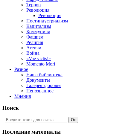
Террор
Революция
Революция
Постиндустриализм
Капитализм
Коммунизм
Фашизм
Религия
Атеизм
Война
«Vae victis!»
Momento Mori
Разное
Наша библиотека
Документы
Галерея здоровья
Непознанное
Мнения
Поиск
.
Ок
Последние материалы