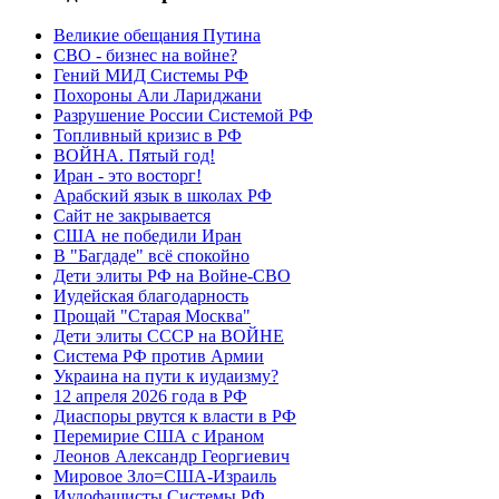
Великие обещания Путина
СВО - бизнес на войне?
Гений МИД Системы РФ
Похороны Али Лариджани
Разрушение России Системой РФ
Топливный кризис в РФ
ВОЙНА. Пятый год!
Иран - это восторг!
Арабский язык в школах РФ
Сайт не закрывается
США не победили Иран
В "Багдаде" всё спокойно
Дети элиты РФ на Войне-СВО
Иудейская благодарность
Прощай "Старая Москва"
Дети элиты СССР на ВОЙНЕ
Система РФ против Армии
Украина на пути к иудаизму?
12 апреля 2026 года в РФ
Диаспоры рвутся к власти в РФ
Перемирие США с Ираном
Леонов Александр Георгиевич
Мировое Зло=США-Израиль
Иудофашисты Системы РФ