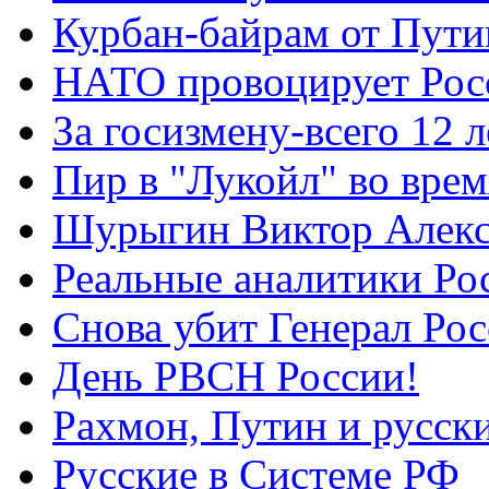
Курбан-байрам от Пути
НАТО провоцирует Ро
За госизмену-всего 12 л
Пир в "Лукойл" во вре
Шурыгин Виктор Алекс
Реальные аналитики Ро
Снова убит Генерал Ро
День РВСН России!
Рахмон, Путин и русск
Русские в Системе РФ