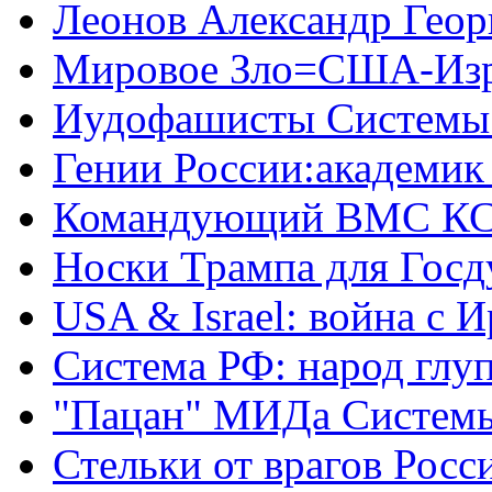
Леонов Александр Геор
Мировое Зло=США-Из
Иудофашисты Системы
Гении России:академик
Командующий ВМС КС
Носки Трампа для Гос
USA & Israel: война с 
Система РФ: народ глуп
"Пацан" МИДа Систем
Стельки от врагов Росс