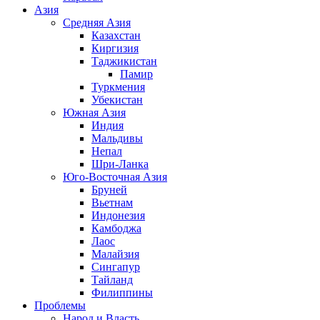
Азия
Средняя Азия
Казахстан
Киргизия
Таджикистан
Памир
Туркмения
Убекистан
Южная Азия
Индия
Мальдивы
Непал
Шри-Ланка
Юго-Восточная Азия
Бруней
Вьетнам
Индонезия
Камбоджа
Лаос
Малайзия
Сингапур
Тайланд
Филиппины
Проблемы
Народ и Власть