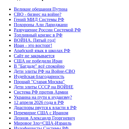
Великие обещания Путина
СВО - бизнес на войне?
Гений МИД Системы РФ
Похороны Али Лариджани
Разрушение России Системой РФ
Топливный кризис в РФ
ВОЙНА. Пятый год!
Иран - это восторг!
Арабский язык в школах РФ
Сайт не закрывается
США не победили Иран
В "Багдаде" всё спокойно
Дети элиты РФ на Войне-СВО
Иудейская благодарность
Прощай "Старая Москва"
Дети элиты СССР на ВОЙНЕ
Система РФ против Армии
Украина на пути к иудаизму?
12 апреля 2026 года в РФ
Диаспоры рвутся к власти в РФ
Перемирие США с Ираном
Леонов Александр Георгиевич
Мировое Зло=США-Израиль
Иудофашисты Системы РФ