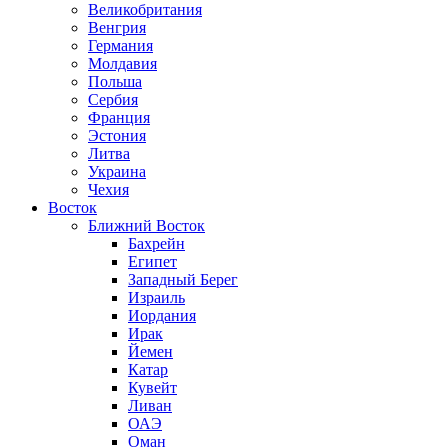
Великобритания
Венгрия
Германия
Молдавия
Польша
Сербия
Франция
Эстония
Литва
Украина
Чехия
Восток
Ближний Восток
Бахрейн
Египет
Западный Берег
Израиль
Иордания
Ирак
Йемен
Катар
Кувейт
Ливан
ОАЭ
Оман