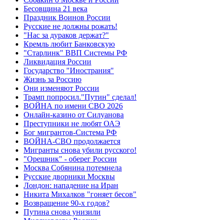
Бесовщина 21 века
Праздник Воинов России
Русские не должны рожать!
"Нас за дураков держат?"
Кремль любит Банковскую
"Старлинк" ВВП Системы РФ
Ликвидация России
Государство "Инострания"
Жизнь за Россию
Они изменяют России
Трамп попросил."Путин" сделал!
ВОЙНА по имени СВО 2026
Онлайн-казино от Силуанова
Преступники не любят ОАЭ
Бог мигрантов-Система РФ
ВОЙНА-СВО продолжается
Мигранты снова убили русского!
"Орешник" - оберег России
Москва Собянина потемнела
Русские дворники Москвы
Лондон: нападение на Иран
Никита Михалков "гоняет бесов"
Возвращение 90-х годов?
Путина снова унизили