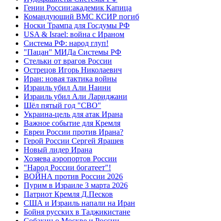
Гении России:академик Капица
Командующий ВМС КСИР погиб
Носки Трампа для Госдумы РФ
USA & Israel: война с Ираном
Система РФ: народ глуп!
"Пацан" МИДа Системы РФ
Стельки от врагов России
Острецов Игорь Николаевич
Иран: новая тактика войны
Израиль убил Али Наини
Израиль убил Али Лариджани
Шёл пятый год "СВО"
Украина-цель для атак Ирана
Важное событие для Кремля
Евреи России против Ирана?
Герой России Сергей Ярашев
Новый лидер Ирана
Хозяева аэропортов России
"Народ России богатеет"!
ВОЙНА против России 2026
Пурим в Израиле 3 марта 2026
Патриот Кремля Д.Песков
США и Израиль напали на Иран
Бойня русских в Таджикистане
Собакин о Москве и России