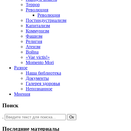
Террор
Революция
Революция
Постиндустриализм
Капитализм
Коммунизм
Фашизм
Религия
Атеизм
Война
«Vae victis!»
Momento Mori
Разное
Наша библиотека
Документы
Галерея здоровья
Непознанное
Мнения
Поиск
.
Ок
Последние материалы