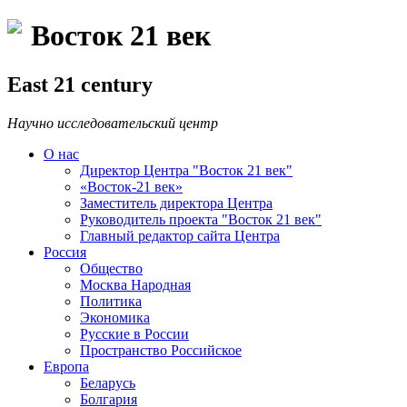
Восток 21 век
East 21 century
Научно исследовательский центр
О нас
Директор Центра "Восток 21 век"
«Восток-21 век»
Заместитель директора Центра
Руководитель проекта "Восток 21 век"
Главный редактор сайта Центра
Россия
Общество
Москва Народная
Политика
Экономика
Русские в России
Пространство Российское
Европа
Беларусь
Болгария