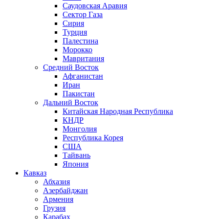
Саудовская Аравия
Сектор Газа
Сирия
Турция
Палестина
Морокко
Мавритания
Средний Восток
Афганистан
Иран
Пакистан
Дальний Восток
Китайская Народная Республика
КНДР
Монголия
Республика Корея
США
Тайвань
Япония
Кавказ
Абхазия
Азербайджан
Армения
Грузия
Карабах