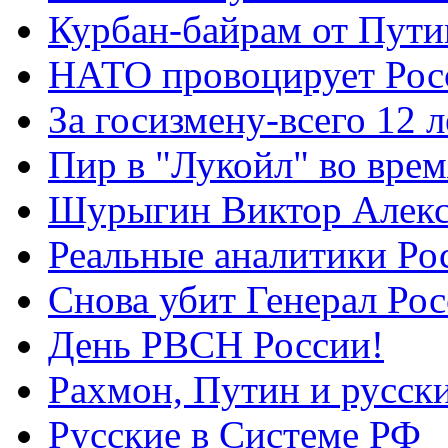
Курбан-байрам от Пути
НАТО провоцирует Ро
За госизмену-всего 12 л
Пир в "Лукойл" во вре
Шурыгин Виктор Алекс
Реальные аналитики Ро
Снова убит Генерал Ро
День РВСН России!
Рахмон, Путин и русск
Русские в Системе РФ