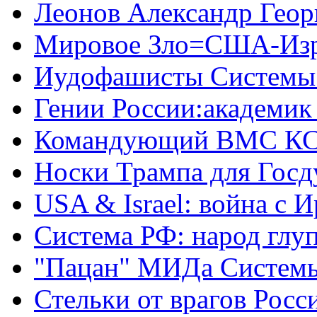
Леонов Александр Геор
Мировое Зло=США-Из
Иудофашисты Системы
Гении России:академик
Командующий ВМС КС
Носки Трампа для Гос
USA & Israel: война с 
Система РФ: народ глуп
"Пацан" МИДа Систем
Стельки от врагов Росс