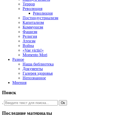
Террор
Революция
Революция
Постиндустриализм
Капитализм
Коммунизм
Фашизм
Религия
Атеизм
Война
«Vae victis!»
Momento Mori
Разное
Наша библиотека
Документы
Галерея здоровья
Непознанное
Мнения
Поиск
.
Ок
Последние материалы