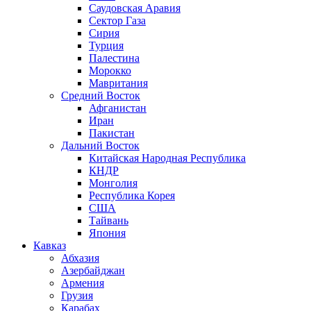
Саудовская Аравия
Сектор Газа
Сирия
Турция
Палестина
Морокко
Мавритания
Средний Восток
Афганистан
Иран
Пакистан
Дальний Восток
Китайская Народная Республика
КНДР
Монголия
Республика Корея
США
Тайвань
Япония
Кавказ
Абхазия
Азербайджан
Армения
Грузия
Карабах