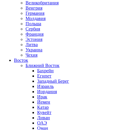
Великобритания
Венгрия
Германия
Молдавия
Польша
Сербия
Франция
Эстония
Литва
Украина
Чехия
Восток
Ближний Восток
Бахрейн
Египет
Западный Берег
Израиль
Иордания
Ирак
Йемен
Катар
Кувейт
Ливан
ОАЭ
Оман