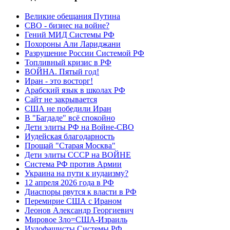
Великие обещания Путина
СВО - бизнес на войне?
Гений МИД Системы РФ
Похороны Али Лариджани
Разрушение России Системой РФ
Топливный кризис в РФ
ВОЙНА. Пятый год!
Иран - это восторг!
Арабский язык в школах РФ
Сайт не закрывается
США не победили Иран
В "Багдаде" всё спокойно
Дети элиты РФ на Войне-СВО
Иудейская благодарность
Прощай "Старая Москва"
Дети элиты СССР на ВОЙНЕ
Система РФ против Армии
Украина на пути к иудаизму?
12 апреля 2026 года в РФ
Диаспоры рвутся к власти в РФ
Перемирие США с Ираном
Леонов Александр Георгиевич
Мировое Зло=США-Израиль
Иудофашисты Системы РФ