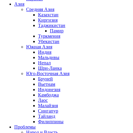
Азия
Средняя Азия
Казахстан
Киргизия
Таджикистан
Памир
Туркмения
Убекистан
Южная Азия
Индия
Мальдивы
Непал
Шри-Ланка
Юго-Восточная Азия
Бруней
Вьетнам
Индонезия
Камбоджа
Лаос
Малайзия
Сингапур
Тайланд
Филиппины
Проблемы
Народ и Власть