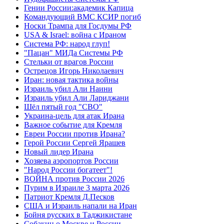
Гении России:академик Капица
Командующий ВМС КСИР погиб
Носки Трампа для Госдумы РФ
USA & Israel: война с Ираном
Система РФ: народ глуп!
"Пацан" МИДа Системы РФ
Стельки от врагов России
Острецов Игорь Николаевич
Иран: новая тактика войны
Израиль убил Али Наини
Израиль убил Али Лариджани
Шёл пятый год "СВО"
Украина-цель для атак Ирана
Важное событие для Кремля
Евреи России против Ирана?
Герой России Сергей Ярашев
Новый лидер Ирана
Хозяева аэропортов России
"Народ России богатеет"!
ВОЙНА против России 2026
Пурим в Израиле 3 марта 2026
Патриот Кремля Д.Песков
США и Израиль напали на Иран
Бойня русских в Таджикистане
Собакин о Москве и России