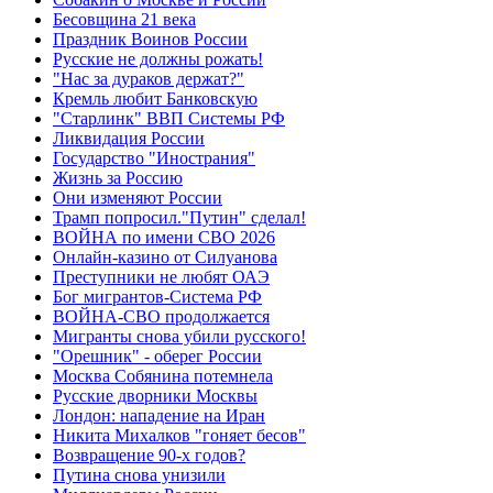
Бесовщина 21 века
Праздник Воинов России
Русские не должны рожать!
"Нас за дураков держат?"
Кремль любит Банковскую
"Старлинк" ВВП Системы РФ
Ликвидация России
Государство "Инострания"
Жизнь за Россию
Они изменяют России
Трамп попросил."Путин" сделал!
ВОЙНА по имени СВО 2026
Онлайн-казино от Силуанова
Преступники не любят ОАЭ
Бог мигрантов-Система РФ
ВОЙНА-СВО продолжается
Мигранты снова убили русского!
"Орешник" - оберег России
Москва Собянина потемнела
Русские дворники Москвы
Лондон: нападение на Иран
Никита Михалков "гоняет бесов"
Возвращение 90-х годов?
Путина снова унизили