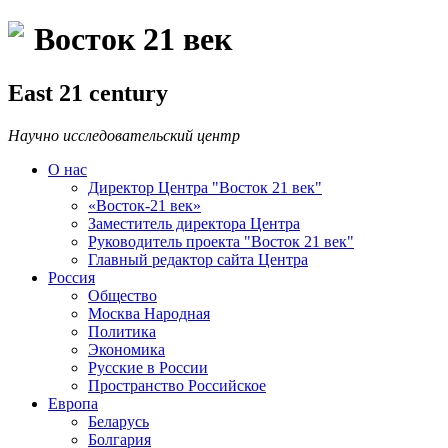
Восток 21 век
East 21 century
Научно исследовательский центр
О нас
Директор Центра "Восток 21 век"
«Восток-21 век»
Заместитель директора Центра
Руководитель проекта "Восток 21 век"
Главный редактор сайта Центра
Россия
Общество
Москва Народная
Политика
Экономика
Русские в России
Пространство Российское
Европа
Беларусь
Болгария