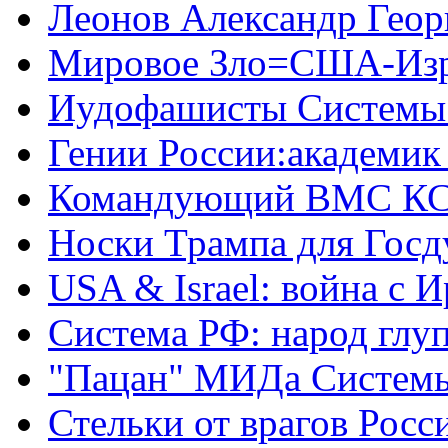
Леонов Александр Геор
Мировое Зло=США-Из
Иудофашисты Системы
Гении России:академик
Командующий ВМС КС
Носки Трампа для Гос
USA & Israel: война с 
Система РФ: народ глуп
"Пацан" МИДа Систем
Стельки от врагов Росс