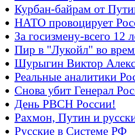
Курбан-байрам от Пути
НАТО провоцирует Ро
За госизмену-всего 12 л
Пир в "Лукойл" во вре
Шурыгин Виктор Алекс
Реальные аналитики Ро
Снова убит Генерал Ро
День РВСН России!
Рахмон, Путин и русск
Русские в Системе РФ