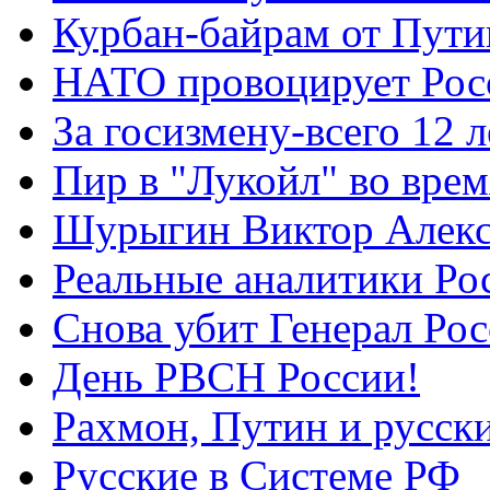
Курбан-байрам от Пути
НАТО провоцирует Ро
За госизмену-всего 12 л
Пир в "Лукойл" во вре
Шурыгин Виктор Алекс
Реальные аналитики Ро
Снова убит Генерал Ро
День РВСН России!
Рахмон, Путин и русск
Русские в Системе РФ