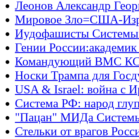
Леонов Александр Геор
Мировое Зло=США-Из
Иудофашисты Системы
Гении России:академик
Командующий ВМС КС
Носки Трампа для Гос
USA & Israel: война с 
Система РФ: народ глуп
"Пацан" МИДа Систем
Стельки от врагов Росс