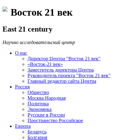
Восток 21 век
East 21 century
Научно исследовательский центр
О нас
Директор Центра "Восток 21 век"
«Восток-21 век»
Заместитель директора Центра
Руководитель проекта "Восток 21 век"
Главный редактор сайта Центра
Россия
Общество
Москва Народная
Политика
Экономика
Русские в России
Пространство Российское
Европа
Беларусь
Болгария