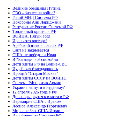
Великие обещания Путина
СВО - бизнес на войне?
Гений МИД Системы РФ
Похороны Али Лариджани
Разрушение России Системой РФ
Топливный кризис в РФ
ВОЙНА. Пятый год!
Иран - это восторг!
Арабский язык в школах РФ
Сайт не закрывается
США не победили Иран
В "Багдаде" всё спокойно
Дети элиты РФ на Войне-СВО
Иудейская благодарность
Прощай "Старая Москва"
Дети элиты СССР на ВОЙНЕ
Система РФ против Армии
Украина на пути к иудаизму?
12 апреля 2026 года в РФ
Диаспоры рвутся к власти в РФ
Перемирие США с Ираном
Леонов Александр Георгиевич
Мировое Зло=США-Израиль
Иудофашисты Системы РФ