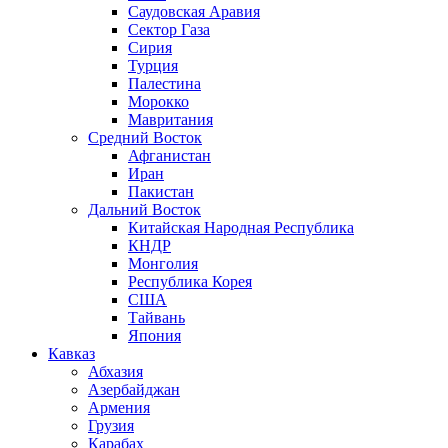
Саудовская Аравия
Сектор Газа
Сирия
Турция
Палестина
Морокко
Мавритания
Средний Восток
Афганистан
Иран
Пакистан
Дальний Восток
Китайская Народная Республика
КНДР
Монголия
Республика Корея
США
Тайвань
Япония
Кавказ
Абхазия
Азербайджан
Армения
Грузия
Карабах