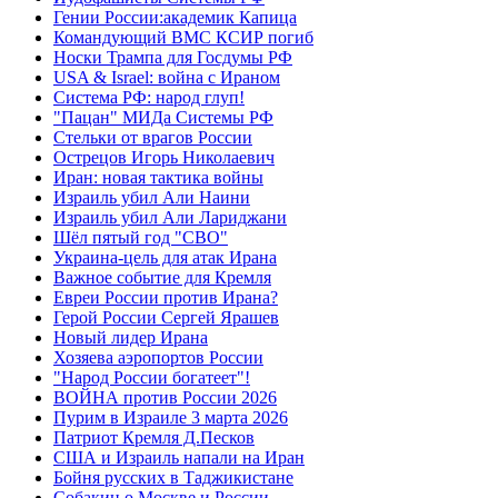
Гении России:академик Капица
Командующий ВМС КСИР погиб
Носки Трампа для Госдумы РФ
USA & Israel: война с Ираном
Система РФ: народ глуп!
"Пацан" МИДа Системы РФ
Стельки от врагов России
Острецов Игорь Николаевич
Иран: новая тактика войны
Израиль убил Али Наини
Израиль убил Али Лариджани
Шёл пятый год "СВО"
Украина-цель для атак Ирана
Важное событие для Кремля
Евреи России против Ирана?
Герой России Сергей Ярашев
Новый лидер Ирана
Хозяева аэропортов России
"Народ России богатеет"!
ВОЙНА против России 2026
Пурим в Израиле 3 марта 2026
Патриот Кремля Д.Песков
США и Израиль напали на Иран
Бойня русских в Таджикистане
Собакин о Москве и России