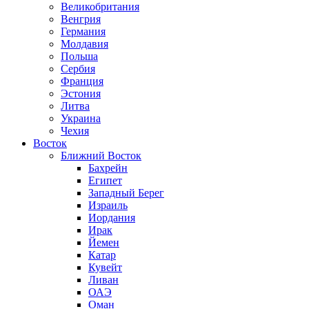
Великобритания
Венгрия
Германия
Молдавия
Польша
Сербия
Франция
Эстония
Литва
Украина
Чехия
Восток
Ближний Восток
Бахрейн
Египет
Западный Берег
Израиль
Иордания
Ирак
Йемен
Катар
Кувейт
Ливан
ОАЭ
Оман