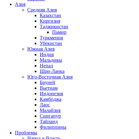
Азия
Средняя Азия
Казахстан
Киргизия
Таджикистан
Памир
Туркмения
Убекистан
Южная Азия
Индия
Мальдивы
Непал
Шри-Ланка
Юго-Восточная Азия
Бруней
Вьетнам
Индонезия
Камбоджа
Лаос
Малайзия
Сингапур
Тайланд
Филиппины
Проблемы
Народ и Власть