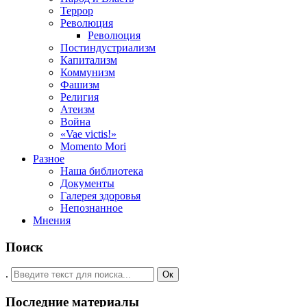
Террор
Революция
Революция
Постиндустриализм
Капитализм
Коммунизм
Фашизм
Религия
Атеизм
Война
«Vae victis!»
Momento Mori
Разное
Наша библиотека
Документы
Галерея здоровья
Непознанное
Мнения
Поиск
.
Ок
Последние материалы