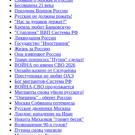
Бесовщина 21 века
Праздник Воинов России
Русские не должны рожать!
"Нас за дураков держат?"
Кремль любит Банковскую
"Старлинк" ВВП Системы РФ
Ликвидация России
Государство "Инострания"
Жизнь за Россию
Они изменяют России
Трамп попросил."Путин" сделал!
ВОЙНА по имени СВО 2026
Онлайн-казино от Силуанова
Преступники не любят ОАЭ
Бог мигрантов-Система РФ
ВОЙНА-СВО продолжается
Мигранты снова убили русского!
"Орешник" - оберег России
Москва Собянина потемнела
Русские дворники Москвы
Лондон: нападение на Иран
Никита Михалков "гоняет бесов"
Возвращение 90-х годов?
Путина снова унизили