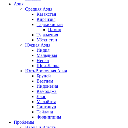
Азия
Средняя Азия
Казахстан
Киргизия
Таджикистан
Памир
Туркмения
Убекистан
Южная Азия
Индия
Мальдивы
Непал
Шри-Ланка
Юго-Восточная Азия
Бруней
Вьетнам
Индонезия
Камбоджа
Лаос
Малайзия
Сингапур
Тайланд
Филиппины
Проблемы
Народ и Власть