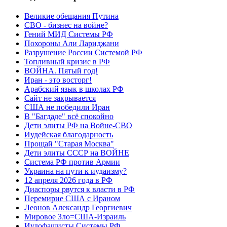
Великие обещания Путина
СВО - бизнес на войне?
Гений МИД Системы РФ
Похороны Али Лариджани
Разрушение России Системой РФ
Топливный кризис в РФ
ВОЙНА. Пятый год!
Иран - это восторг!
Арабский язык в школах РФ
Сайт не закрывается
США не победили Иран
В "Багдаде" всё спокойно
Дети элиты РФ на Войне-СВО
Иудейская благодарность
Прощай "Старая Москва"
Дети элиты СССР на ВОЙНЕ
Система РФ против Армии
Украина на пути к иудаизму?
12 апреля 2026 года в РФ
Диаспоры рвутся к власти в РФ
Перемирие США с Ираном
Леонов Александр Георгиевич
Мировое Зло=США-Израиль
Иудофашисты Системы РФ