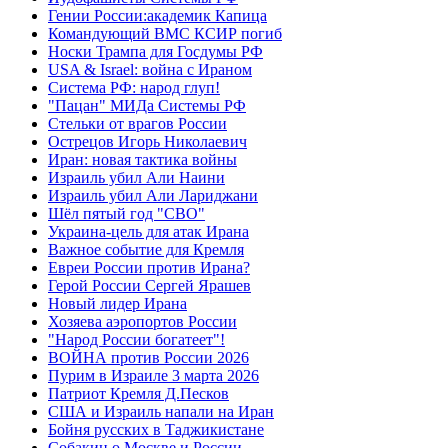
Гении России:академик Капица
Командующий ВМС КСИР погиб
Носки Трампа для Госдумы РФ
USA & Israel: война с Ираном
Система РФ: народ глуп!
"Пацан" МИДа Системы РФ
Стельки от врагов России
Острецов Игорь Николаевич
Иран: новая тактика войны
Израиль убил Али Наини
Израиль убил Али Лариджани
Шёл пятый год "СВО"
Украина-цель для атак Ирана
Важное событие для Кремля
Евреи России против Ирана?
Герой России Сергей Ярашев
Новый лидер Ирана
Хозяева аэропортов России
"Народ России богатеет"!
ВОЙНА против России 2026
Пурим в Израиле 3 марта 2026
Патриот Кремля Д.Песков
США и Израиль напали на Иран
Бойня русских в Таджикистане
Собакин о Москве и России