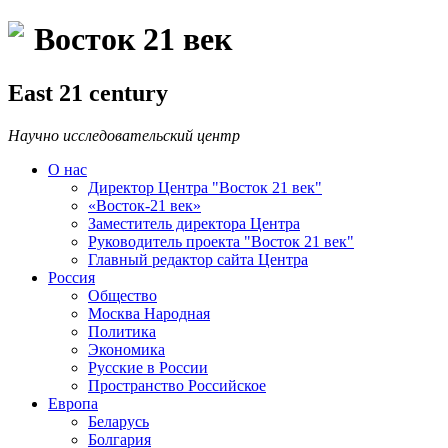
Восток 21 век
East 21 century
Научно исследовательский центр
О нас
Директор Центра "Восток 21 век"
«Восток-21 век»
Заместитель директора Центра
Руководитель проекта "Восток 21 век"
Главный редактор сайта Центра
Россия
Общество
Москва Народная
Политика
Экономика
Русские в России
Пространство Российское
Европа
Беларусь
Болгария