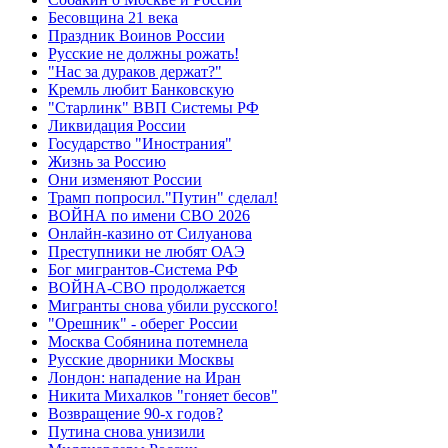
Бесовщина 21 века
Праздник Воинов России
Русские не должны рожать!
"Нас за дураков держат?"
Кремль любит Банковскую
"Старлинк" ВВП Системы РФ
Ликвидация России
Государство "Инострания"
Жизнь за Россию
Они изменяют России
Трамп попросил."Путин" сделал!
ВОЙНА по имени СВО 2026
Онлайн-казино от Силуанова
Преступники не любят ОАЭ
Бог мигрантов-Система РФ
ВОЙНА-СВО продолжается
Мигранты снова убили русского!
"Орешник" - оберег России
Москва Собянина потемнела
Русские дворники Москвы
Лондон: нападение на Иран
Никита Михалков "гоняет бесов"
Возвращение 90-х годов?
Путина снова унизили