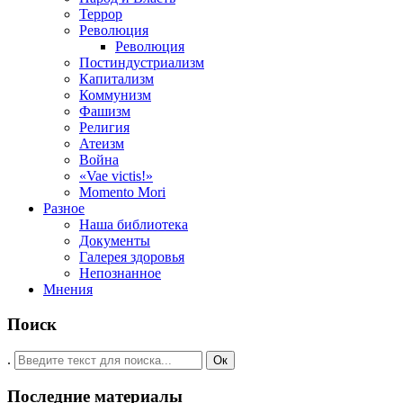
Террор
Революция
Революция
Постиндустриализм
Капитализм
Коммунизм
Фашизм
Религия
Атеизм
Война
«Vae victis!»
Momento Mori
Разное
Наша библиотека
Документы
Галерея здоровья
Непознанное
Мнения
Поиск
.
Ок
Последние материалы