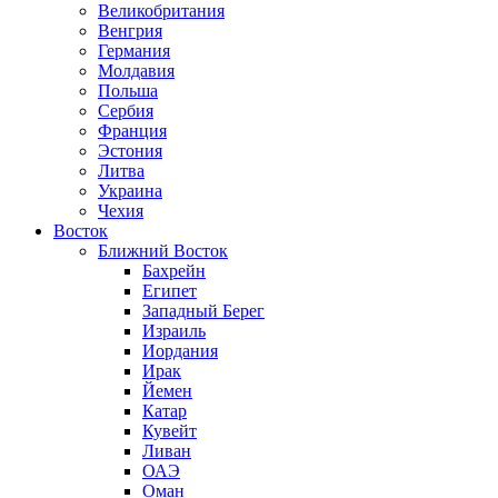
Великобритания
Венгрия
Германия
Молдавия
Польша
Сербия
Франция
Эстония
Литва
Украина
Чехия
Восток
Ближний Восток
Бахрейн
Египет
Западный Берег
Израиль
Иордания
Ирак
Йемен
Катар
Кувейт
Ливан
ОАЭ
Оман