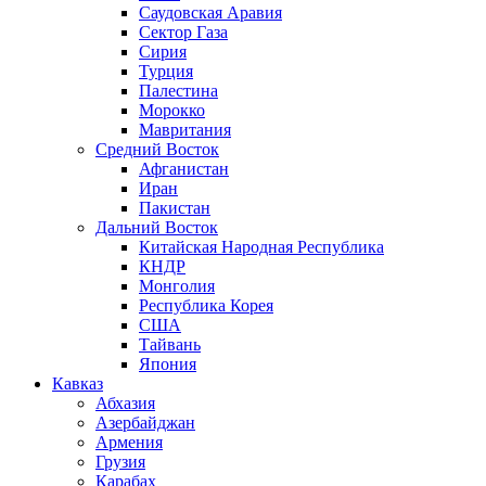
Саудовская Аравия
Сектор Газа
Сирия
Турция
Палестина
Морокко
Мавритания
Средний Восток
Афганистан
Иран
Пакистан
Дальний Восток
Китайская Народная Республика
КНДР
Монголия
Республика Корея
США
Тайвань
Япония
Кавказ
Абхазия
Азербайджан
Армения
Грузия
Карабах