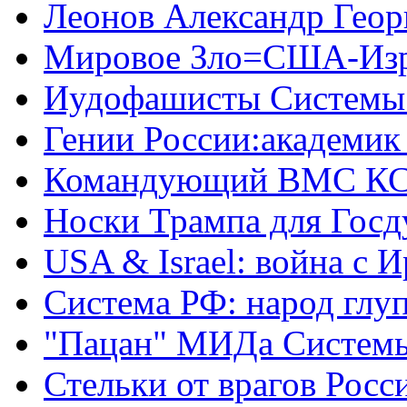
Леонов Александр Геор
Мировое Зло=США-Из
Иудофашисты Системы
Гении России:академик
Командующий ВМС КС
Носки Трампа для Гос
USA & Israel: война с 
Система РФ: народ глуп
"Пацан" МИДа Систем
Стельки от врагов Росс