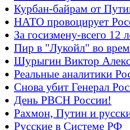
Курбан-байрам от Пути
НАТО провоцирует Ро
За госизмену-всего 12 л
Пир в "Лукойл" во вре
Шурыгин Виктор Алекс
Реальные аналитики Ро
Снова убит Генерал Ро
День РВСН России!
Рахмон, Путин и русск
Русские в Системе РФ