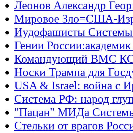
Леонов Александр Геор
Мировое Зло=США-Из
Иудофашисты Системы
Гении России:академик
Командующий ВМС КС
Носки Трампа для Гос
USA & Israel: война с 
Система РФ: народ глуп
"Пацан" МИДа Систем
Стельки от врагов Росс