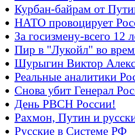
Курбан-байрам от Пути
НАТО провоцирует Ро
За госизмену-всего 12 л
Пир в "Лукойл" во вре
Шурыгин Виктор Алекс
Реальные аналитики Ро
Снова убит Генерал Ро
День РВСН России!
Рахмон, Путин и русск
Русские в Системе РФ