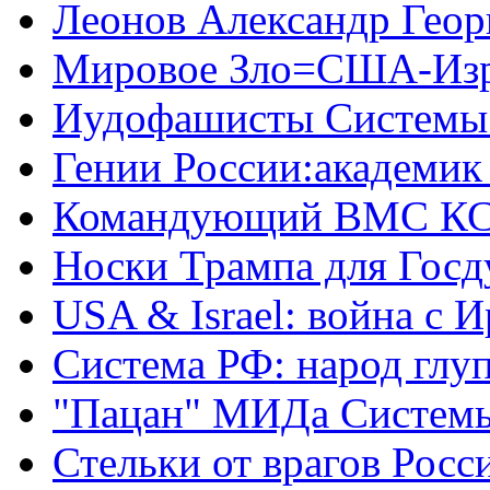
Леонов Александр Геор
Мировое Зло=США-Из
Иудофашисты Системы
Гении России:академик
Командующий ВМС КС
Носки Трампа для Гос
USA & Israel: война с 
Система РФ: народ глуп
"Пацан" МИДа Систем
Стельки от врагов Росс