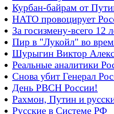
Курбан-байрам от Пути
НАТО провоцирует Ро
За госизмену-всего 12 л
Пир в "Лукойл" во вре
Шурыгин Виктор Алекс
Реальные аналитики Ро
Снова убит Генерал Ро
День РВСН России!
Рахмон, Путин и русск
Русские в Системе РФ