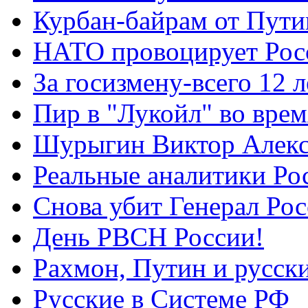
Курбан-байрам от Пути
НАТО провоцирует Ро
За госизмену-всего 12 л
Пир в "Лукойл" во вре
Шурыгин Виктор Алекс
Реальные аналитики Ро
Снова убит Генерал Ро
День РВСН России!
Рахмон, Путин и русск
Русские в Системе РФ