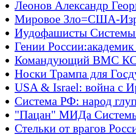
Леонов Александр Геор
Мировое Зло=США-Из
Иудофашисты Системы
Гении России:академик
Командующий ВМС КС
Носки Трампа для Гос
USA & Israel: война с 
Система РФ: народ глуп
"Пацан" МИДа Систем
Стельки от врагов Росс