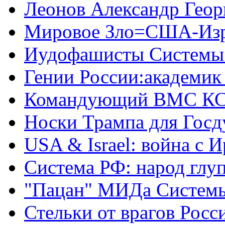
Леонов Александр Геор
Мировое Зло=США-Из
Иудофашисты Системы
Гении России:академик
Командующий ВМС КС
Носки Трампа для Гос
USA & Israel: война с 
Система РФ: народ глуп
"Пацан" МИДа Систем
Стельки от врагов Росс