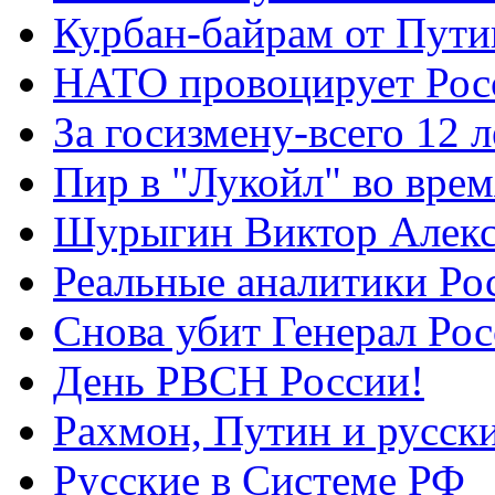
Курбан-байрам от Пути
НАТО провоцирует Ро
За госизмену-всего 12 л
Пир в "Лукойл" во вре
Шурыгин Виктор Алекс
Реальные аналитики Ро
Снова убит Генерал Ро
День РВСН России!
Рахмон, Путин и русск
Русские в Системе РФ