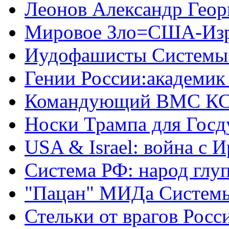
Леонов Александр Геор
Мировое Зло=США-Из
Иудофашисты Системы
Гении России:академик
Командующий ВМС КС
Носки Трампа для Гос
USA & Israel: война с 
Система РФ: народ глуп
"Пацан" МИДа Систем
Стельки от врагов Росс