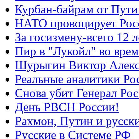
Курбан-байрам от Пути
НАТО провоцирует Ро
За госизмену-всего 12 л
Пир в "Лукойл" во вре
Шурыгин Виктор Алекс
Реальные аналитики Ро
Снова убит Генерал Ро
День РВСН России!
Рахмон, Путин и русск
Русские в Системе РФ