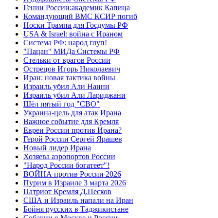
Гении России:академик Капица
Командующий ВМС КСИР погиб
Носки Трампа для Госдумы РФ
USA & Israel: война с Ираном
Система РФ: народ глуп!
"Пацан" МИДа Системы РФ
Стельки от врагов России
Острецов Игорь Николаевич
Иран: новая тактика войны
Израиль убил Али Наини
Израиль убил Али Лариджани
Шёл пятый год "СВО"
Украина-цель для атак Ирана
Важное событие для Кремля
Евреи России против Ирана?
Герой России Сергей Ярашев
Новый лидер Ирана
Хозяева аэропортов России
"Народ России богатеет"!
ВОЙНА против России 2026
Пурим в Израиле 3 марта 2026
Патриот Кремля Д.Песков
США и Израиль напали на Иран
Бойня русских в Таджикистане
Собакин о Москве и России