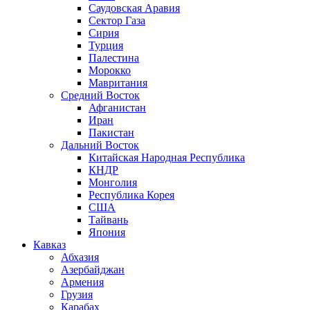
Саудовская Аравия
Сектор Газа
Сирия
Турция
Палестина
Морокко
Мавритания
Средний Восток
Афганистан
Иран
Пакистан
Дальний Восток
Китайская Народная Республика
КНДР
Монголия
Республика Корея
США
Тайвань
Япония
Кавказ
Абхазия
Азербайджан
Армения
Грузия
Карабах