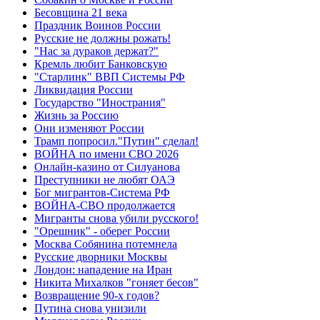
Бесовщина 21 века
Праздник Воинов России
Русские не должны рожать!
"Нас за дураков держат?"
Кремль любит Банковскую
"Старлинк" ВВП Системы РФ
Ликвидация России
Государство "Инострания"
Жизнь за Россию
Они изменяют России
Трамп попросил."Путин" сделал!
ВОЙНА по имени СВО 2026
Онлайн-казино от Силуанова
Преступники не любят ОАЭ
Бог мигрантов-Система РФ
ВОЙНА-СВО продолжается
Мигранты снова убили русского!
"Орешник" - оберег России
Москва Собянина потемнела
Русские дворники Москвы
Лондон: нападение на Иран
Никита Михалков "гоняет бесов"
Возвращение 90-х годов?
Путина снова унизили