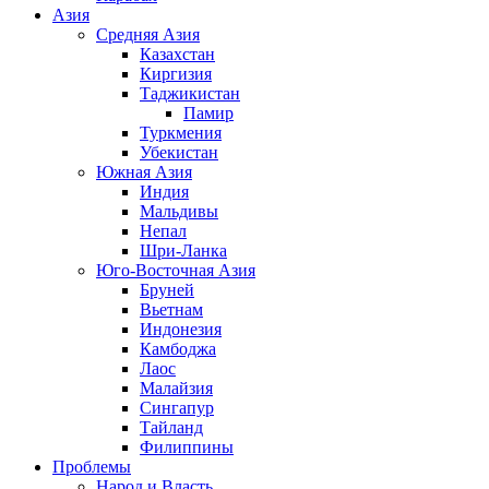
Азия
Средняя Азия
Казахстан
Киргизия
Таджикистан
Памир
Туркмения
Убекистан
Южная Азия
Индия
Мальдивы
Непал
Шри-Ланка
Юго-Восточная Азия
Бруней
Вьетнам
Индонезия
Камбоджа
Лаос
Малайзия
Сингапур
Тайланд
Филиппины
Проблемы
Народ и Власть