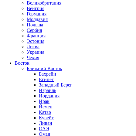
Великобритания
Венгрия
Германия
Молдавия
Польша
Сербия
Франция
Эстония
Литва
Украина
Чехия
Восток
Ближний Восток
Бахрейн
Египет
Западный Берег
Израиль
Иордания
Ирак
Йемен
Катар
Кувейт
Ливан
ОАЭ
Оман