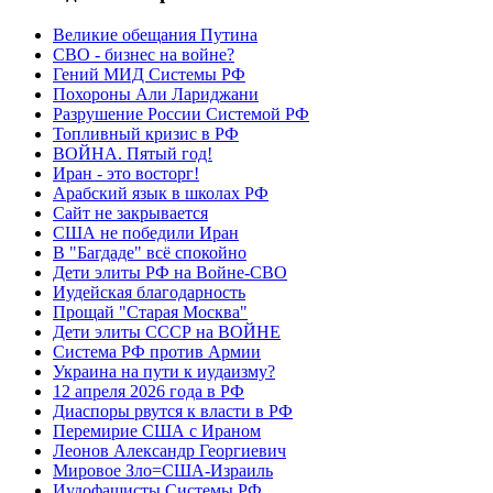
Великие обещания Путина
СВО - бизнес на войне?
Гений МИД Системы РФ
Похороны Али Лариджани
Разрушение России Системой РФ
Топливный кризис в РФ
ВОЙНА. Пятый год!
Иран - это восторг!
Арабский язык в школах РФ
Сайт не закрывается
США не победили Иран
В "Багдаде" всё спокойно
Дети элиты РФ на Войне-СВО
Иудейская благодарность
Прощай "Старая Москва"
Дети элиты СССР на ВОЙНЕ
Система РФ против Армии
Украина на пути к иудаизму?
12 апреля 2026 года в РФ
Диаспоры рвутся к власти в РФ
Перемирие США с Ираном
Леонов Александр Георгиевич
Мировое Зло=США-Израиль
Иудофашисты Системы РФ