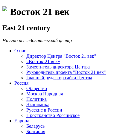
Восток 21 век
East 21 century
Научно исследовательский центр
О нас
Директор Центра "Восток 21 век"
«Восток-21 век»
Заместитель директора Центра
Руководитель проекта "Восток 21 век"
Главный редактор сайта Центра
Россия
Общество
Москва Народная
Политика
Экономика
Русские в России
Пространство Российское
Европа
Беларусь
Болгария