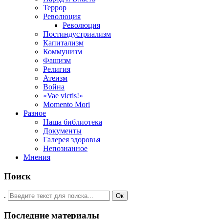
Террор
Революция
Революция
Постиндустриализм
Капитализм
Коммунизм
Фашизм
Религия
Атеизм
Война
«Vae victis!»
Momento Mori
Разное
Наша библиотека
Документы
Галерея здоровья
Непознанное
Мнения
Поиск
.
Ок
Последние материалы