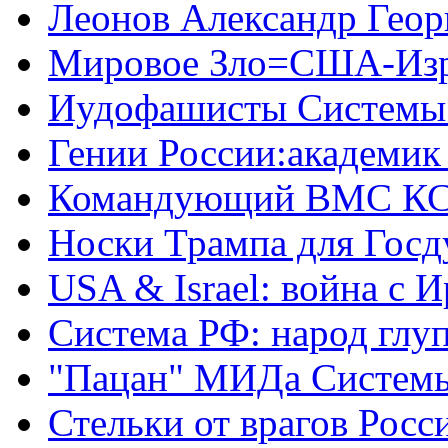
Леонов Александр Геор
Мировое Зло=США-Из
Иудофашисты Системы
Гении России:академик
Командующий ВМС КС
Носки Трампа для Гос
USA & Israel: война с 
Система РФ: народ глуп
"Пацан" МИДа Систем
Стельки от врагов Росс