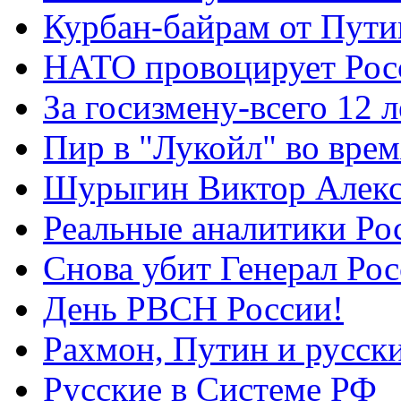
Курбан-байрам от Пути
НАТО провоцирует Ро
За госизмену-всего 12 л
Пир в "Лукойл" во вре
Шурыгин Виктор Алекс
Реальные аналитики Ро
Снова убит Генерал Ро
День РВСН России!
Рахмон, Путин и русск
Русские в Системе РФ