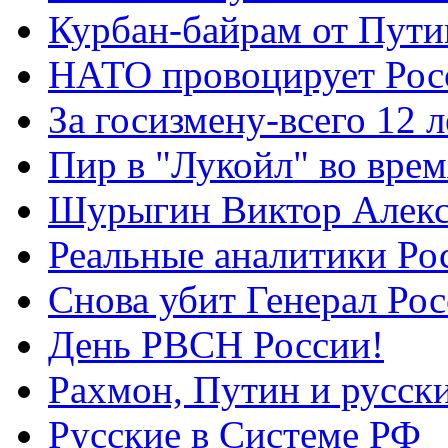
Курбан-байрам от Пути
НАТО провоцирует Ро
За госизмену-всего 12 л
Пир в "Лукойл" во вре
Шурыгин Виктор Алекс
Реальные аналитики Ро
Снова убит Генерал Ро
День РВСН России!
Рахмон, Путин и русск
Русские в Системе РФ