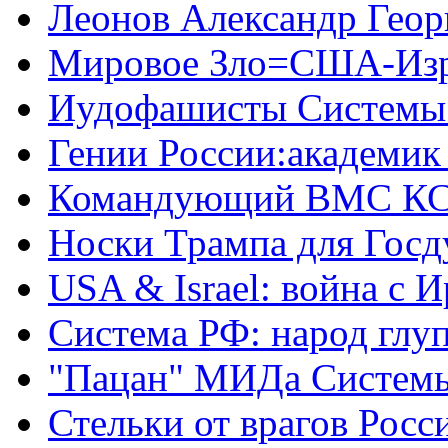
Леонов Александр Геор
Мировое Зло=США-Из
Иудофашисты Системы
Гении России:академик
Командующий ВМС КС
Носки Трампа для Гос
USA & Israel: война с 
Система РФ: народ глуп
"Пацан" МИДа Систем
Стельки от врагов Росс