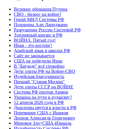
Великие обещания Путина
СВО - бизнес на войне?
Гений МИД Системы РФ
Похороны Али Лариджани
Разрушение России Системой РФ
Топливный кризис в РФ
ВОЙНА. Пятый год!
Иран - это восторг!
Арабский язык в школах РФ
Сайт не закрывается
США не победили Иран
В "Багдаде" всё спокойно
Дети элиты РФ на Войне-СВО
Иудейская благодарность
Прощай "Старая Москва"
Дети элиты СССР на ВОЙНЕ
Система РФ против Армии
Украина на пути к иудаизму?
12 апреля 2026 года в РФ
Диаспоры рвутся к власти в РФ
Перемирие США с Ираном
Леонов Александр Георгиевич
Мировое Зло=США-Израиль
Иудофашисты Системы РФ