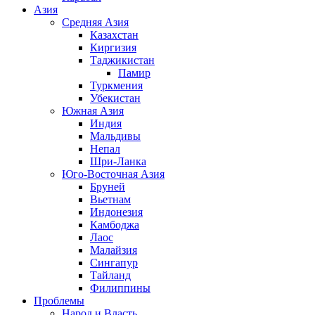
Азия
Средняя Азия
Казахстан
Киргизия
Таджикистан
Памир
Туркмения
Убекистан
Южная Азия
Индия
Мальдивы
Непал
Шри-Ланка
Юго-Восточная Азия
Бруней
Вьетнам
Индонезия
Камбоджа
Лаос
Малайзия
Сингапур
Тайланд
Филиппины
Проблемы
Народ и Власть