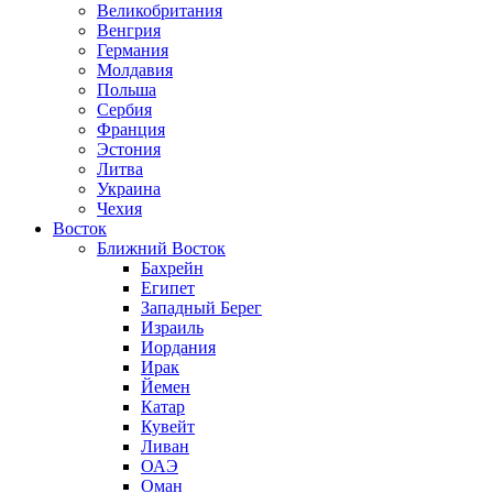
Великобритания
Венгрия
Германия
Молдавия
Польша
Сербия
Франция
Эстония
Литва
Украина
Чехия
Восток
Ближний Восток
Бахрейн
Египет
Западный Берег
Израиль
Иордания
Ирак
Йемен
Катар
Кувейт
Ливан
ОАЭ
Оман