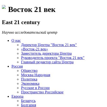
Восток 21 век
East 21 century
Научно исследовательский центр
О нас
Директор Центра "Восток 21 век"
«Восток-21 век»
Заместитель директора Центра
Руководитель проекта "Восток 21 век"
Главный редактор сайта Центра
Россия
Общество
Москва Народная
Политика
Экономика
Русские в России
Пространство Российское
Европа
Беларусь
Болгария