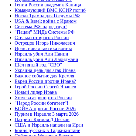
Гении России:академик Капица
Командующий ВМС КСИР погиб
Носки Трампа для Госдумы РФ
USA & Israel: война с Ираном
Система РФ: народ глуп!
"Пацан" МИДа Системы РФ
Стельки от врагов России
Острецов Игорь Николаевич
Иран: новая тактика войны
Израиль убил Али Наини
Израиль убил Али Лариджани
Шёл пятый год "СВО"
Украина-цель для атак Ирана
Важное событие для Кремля
Евреи России против Ирана?
Герой России Сергей Ярашев
Новый лидер Ирана
Хозяева аэропортов России
"Народ России богатеет"!
ВОЙНА против России 2026
Пурим в Израиле 3 марта 2026
Патриот Кремля Д.Песков
США и Израиль напали на Иран
Бойня русских в Таджикистане
Собакин о Москве и России