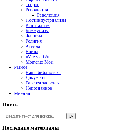
Террор
Революция
Революция
Постиндустриализм
Капитализм
Коммунизм
Фашизм
Религия
Атеизм
Война
«Vae victis!»
Momento Mori
Разное
Наша библиотека
Документы
Галерея здоровья
Непознанное
Мнения
Поиск
.
Ок
Последние материалы