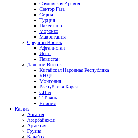
Саудовская Аравия
Сектор Газа
Сирия
Турция
Палестина
Морокко
Мавритания
Средний Восток
Афганистан
Иран
Пакистан
Дальний Восток
Китайская Народная Республика
КНДР
Монголия
Республика Корея
США
Тайвань
Япония
Кавказ
Абхазия
Азербайджан
Армения
Грузия
Карабах