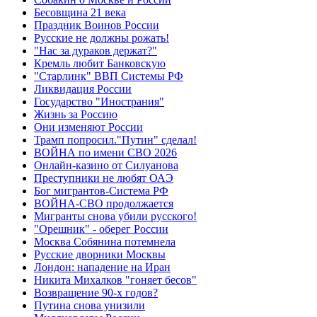
Бесовщина 21 века
Праздник Воинов России
Русские не должны рожать!
"Нас за дураков держат?"
Кремль любит Банковскую
"Старлинк" ВВП Системы РФ
Ликвидация России
Государство "Инострания"
Жизнь за Россию
Они изменяют России
Трамп попросил."Путин" сделал!
ВОЙНА по имени СВО 2026
Онлайн-казино от Силуанова
Преступники не любят ОАЭ
Бог мигрантов-Система РФ
ВОЙНА-СВО продолжается
Мигранты снова убили русского!
"Орешник" - оберег России
Москва Собянина потемнела
Русские дворники Москвы
Лондон: нападение на Иран
Никита Михалков "гоняет бесов"
Возвращение 90-х годов?
Путина снова унизили