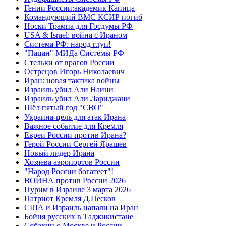
Гении России:академик Капица
Командующий ВМС КСИР погиб
Носки Трампа для Госдумы РФ
USA & Israel: война с Ираном
Система РФ: народ глуп!
"Пацан" МИДа Системы РФ
Стельки от врагов России
Острецов Игорь Николаевич
Иран: новая тактика войны
Израиль убил Али Наини
Израиль убил Али Лариджани
Шёл пятый год "СВО"
Украина-цель для атак Ирана
Важное событие для Кремля
Евреи России против Ирана?
Герой России Сергей Ярашев
Новый лидер Ирана
Хозяева аэропортов России
"Народ России богатеет"!
ВОЙНА против России 2026
Пурим в Израиле 3 марта 2026
Патриот Кремля Д.Песков
США и Израиль напали на Иран
Бойня русских в Таджикистане
Собакин о Москве и России