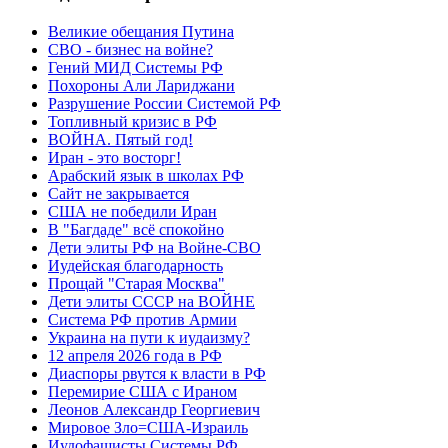
Великие обещания Путина
СВО - бизнес на войне?
Гений МИД Системы РФ
Похороны Али Лариджани
Разрушение России Системой РФ
Топливный кризис в РФ
ВОЙНА. Пятый год!
Иран - это восторг!
Арабский язык в школах РФ
Сайт не закрывается
США не победили Иран
В "Багдаде" всё спокойно
Дети элиты РФ на Войне-СВО
Иудейская благодарность
Прощай "Старая Москва"
Дети элиты СССР на ВОЙНЕ
Система РФ против Армии
Украина на пути к иудаизму?
12 апреля 2026 года в РФ
Диаспоры рвутся к власти в РФ
Перемирие США с Ираном
Леонов Александр Георгиевич
Мировое Зло=США-Израиль
Иудофашисты Системы РФ