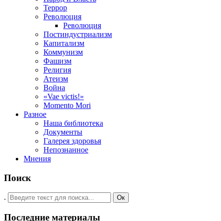
Террор
Революция
Революция
Постиндустриализм
Капитализм
Коммунизм
Фашизм
Религия
Атеизм
Война
«Vae victis!»
Momento Mori
Разное
Наша библиотека
Документы
Галерея здоровья
Непознанное
Мнения
Поиск
.
Ок
Последние материалы