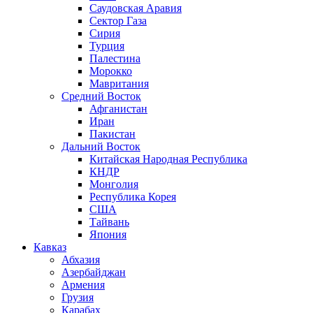
Саудовская Аравия
Сектор Газа
Сирия
Турция
Палестина
Морокко
Мавритания
Средний Восток
Афганистан
Иран
Пакистан
Дальний Восток
Китайская Народная Республика
КНДР
Монголия
Республика Корея
США
Тайвань
Япония
Кавказ
Абхазия
Азербайджан
Армения
Грузия
Карабах