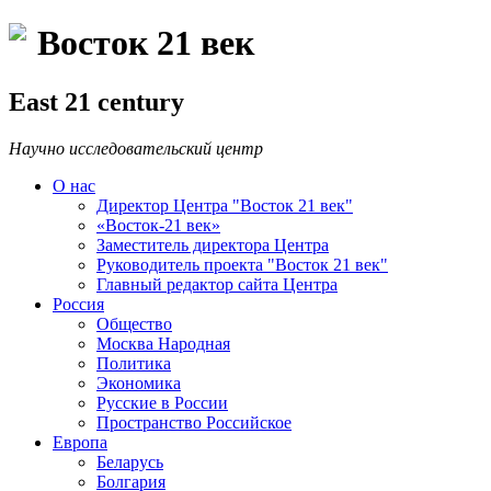
Восток 21 век
East 21 century
Научно исследовательский центр
О нас
Директор Центра "Восток 21 век"
«Восток-21 век»
Заместитель директора Центра
Руководитель проекта "Восток 21 век"
Главный редактор сайта Центра
Россия
Общество
Москва Народная
Политика
Экономика
Русские в России
Пространство Российское
Европа
Беларусь
Болгария