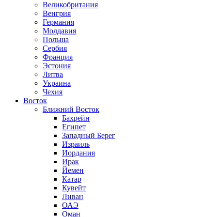
Великобритания
Венгрия
Германия
Молдавия
Польша
Сербия
Франция
Эстония
Литва
Украина
Чехия
Восток
Ближний Восток
Бахрейн
Египет
Западный Берег
Израиль
Иордания
Ирак
Йемен
Катар
Кувейт
Ливан
ОАЭ
Оман