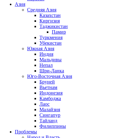
Азия
Средняя Азия
Казахстан
Киргизия
Таджикистан
Памир
Туркмения
Убекистан
Южная Азия
Индия
Мальдивы
Непал
Шри-Ланка
Юго-Восточная Азия
Бруней
Вьетнам
Индонезия
Камбоджа
Лаос
Малайзия
Сингапур
Тайланд
Филиппины
Проблемы
Народ и Власть