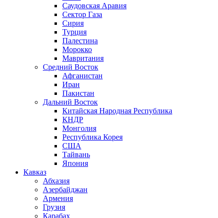
Саудовская Аравия
Сектор Газа
Сирия
Турция
Палестина
Морокко
Мавритания
Средний Восток
Афганистан
Иран
Пакистан
Дальний Восток
Китайская Народная Республика
КНДР
Монголия
Республика Корея
США
Тайвань
Япония
Кавказ
Абхазия
Азербайджан
Армения
Грузия
Карабах