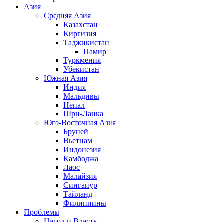
Азия
Средняя Азия
Казахстан
Киргизия
Таджикистан
Памир
Туркмения
Убекистан
Южная Азия
Индия
Мальдивы
Непал
Шри-Ланка
Юго-Восточная Азия
Бруней
Вьетнам
Индонезия
Камбоджа
Лаос
Малайзия
Сингапур
Тайланд
Филиппины
Проблемы
Народ и Власть