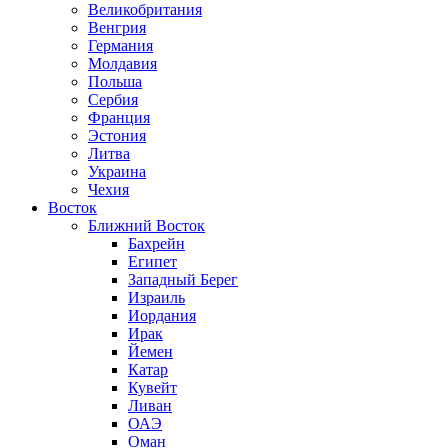
Великобритания
Венгрия
Германия
Молдавия
Польша
Сербия
Франция
Эстония
Литва
Украина
Чехия
Восток
Ближний Восток
Бахрейн
Египет
Западный Берег
Израиль
Иордания
Ирак
Йемен
Катар
Кувейт
Ливан
ОАЭ
Оман