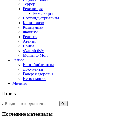
Террор
Революция
Революция
Постиндустриализм
Капитализм
Коммунизм
Фашизм
Религия
Атеизм
Война
«Vae victis!»
Momento Mori
Разное
Наша библиотека
Документы
Галерея здоровья
Непознанное
Мнения
Поиск
.
Ок
Последние материалы