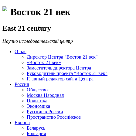
Восток 21 век
East 21 century
Научно исследовательский центр
О нас
Директор Центра "Восток 21 век"
«Восток-21 век»
Заместитель директора Центра
Руководитель проекта "Восток 21 век"
Главный редактор сайта Центра
Россия
Общество
Москва Народная
Политика
Экономика
Русские в России
Пространство Российское
Европа
Беларусь
Болгария