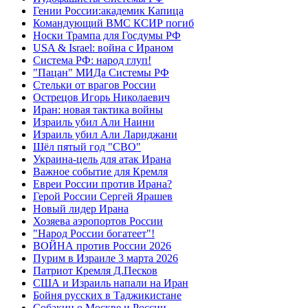
Гении России:академик Капица
Командующий ВМС КСИР погиб
Носки Трампа для Госдумы РФ
USA & Israel: война с Ираном
Система РФ: народ глуп!
"Пацан" МИДа Системы РФ
Стельки от врагов России
Острецов Игорь Николаевич
Иран: новая тактика войны
Израиль убил Али Наини
Израиль убил Али Лариджани
Шёл пятый год "СВО"
Украина-цель для атак Ирана
Важное событие для Кремля
Евреи России против Ирана?
Герой России Сергей Ярашев
Новый лидер Ирана
Хозяева аэропортов России
"Народ России богатеет"!
ВОЙНА против России 2026
Пурим в Израиле 3 марта 2026
Патриот Кремля Д.Песков
США и Израиль напали на Иран
Бойня русских в Таджикистане
Собакин о Москве и России