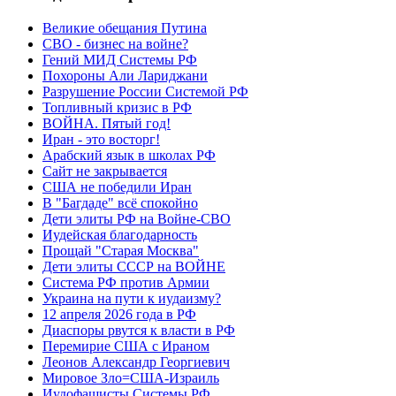
Великие обещания Путина
СВО - бизнес на войне?
Гений МИД Системы РФ
Похороны Али Лариджани
Разрушение России Системой РФ
Топливный кризис в РФ
ВОЙНА. Пятый год!
Иран - это восторг!
Арабский язык в школах РФ
Сайт не закрывается
США не победили Иран
В "Багдаде" всё спокойно
Дети элиты РФ на Войне-СВО
Иудейская благодарность
Прощай "Старая Москва"
Дети элиты СССР на ВОЙНЕ
Система РФ против Армии
Украина на пути к иудаизму?
12 апреля 2026 года в РФ
Диаспоры рвутся к власти в РФ
Перемирие США с Ираном
Леонов Александр Георгиевич
Мировое Зло=США-Израиль
Иудофашисты Системы РФ