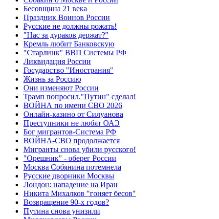
Бесовщина 21 века
Праздник Воинов России
Русские не должны рожать!
"Нас за дураков держат?"
Кремль любит Банковскую
"Старлинк" ВВП Системы РФ
Ликвидация России
Государство "Инострания"
Жизнь за Россию
Они изменяют России
Трамп попросил."Путин" сделал!
ВОЙНА по имени СВО 2026
Онлайн-казино от Силуанова
Преступники не любят ОАЭ
Бог мигрантов-Система РФ
ВОЙНА-СВО продолжается
Мигранты снова убили русского!
"Орешник" - оберег России
Москва Собянина потемнела
Русские дворники Москвы
Лондон: нападение на Иран
Никита Михалков "гоняет бесов"
Возвращение 90-х годов?
Путина снова унизили