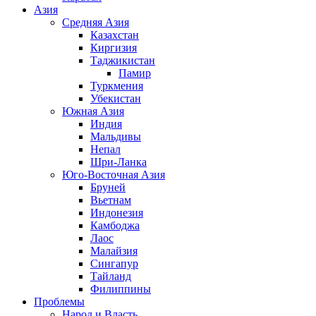
Азия
Средняя Азия
Казахстан
Киргизия
Таджикистан
Памир
Туркмения
Убекистан
Южная Азия
Индия
Мальдивы
Непал
Шри-Ланка
Юго-Восточная Азия
Бруней
Вьетнам
Индонезия
Камбоджа
Лаос
Малайзия
Сингапур
Тайланд
Филиппины
Проблемы
Народ и Власть