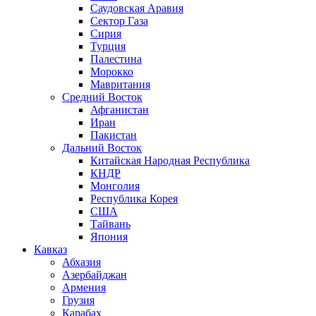
Саудовская Аравия
Сектор Газа
Сирия
Турция
Палестина
Морокко
Мавритания
Средний Восток
Афганистан
Иран
Пакистан
Дальний Восток
Китайская Народная Республика
КНДР
Монголия
Республика Корея
США
Тайвань
Япония
Кавказ
Абхазия
Азербайджан
Армения
Грузия
Карабах