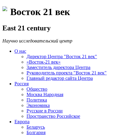
Восток 21 век
East 21 century
Научно исследовательский центр
О нас
Директор Центра "Восток 21 век"
«Восток-21 век»
Заместитель директора Центра
Руководитель проекта "Восток 21 век"
Главный редактор сайта Центра
Россия
Общество
Москва Народная
Политика
Экономика
Русские в России
Пространство Российское
Европа
Беларусь
Болгария