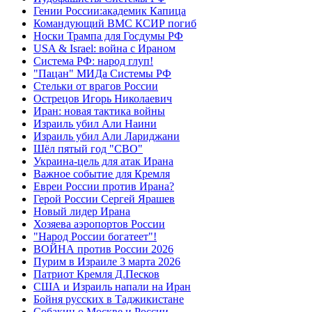
Гении России:академик Капица
Командующий ВМС КСИР погиб
Носки Трампа для Госдумы РФ
USA & Israel: война с Ираном
Система РФ: народ глуп!
"Пацан" МИДа Системы РФ
Стельки от врагов России
Острецов Игорь Николаевич
Иран: новая тактика войны
Израиль убил Али Наини
Израиль убил Али Лариджани
Шёл пятый год "СВО"
Украина-цель для атак Ирана
Важное событие для Кремля
Евреи России против Ирана?
Герой России Сергей Ярашев
Новый лидер Ирана
Хозяева аэропортов России
"Народ России богатеет"!
ВОЙНА против России 2026
Пурим в Израиле 3 марта 2026
Патриот Кремля Д.Песков
США и Израиль напали на Иран
Бойня русских в Таджикистане
Собакин о Москве и России