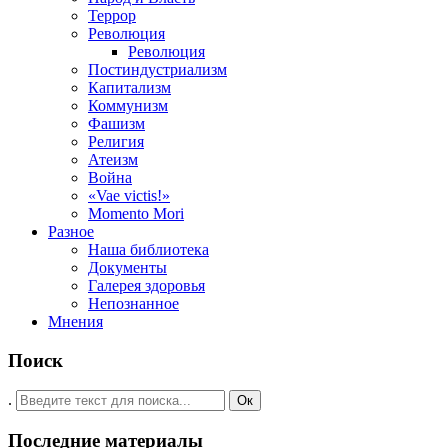
Террор
Революция
Революция
Постиндустриализм
Капитализм
Коммунизм
Фашизм
Религия
Атеизм
Война
«Vae victis!»
Momento Mori
Разное
Наша библиотека
Документы
Галерея здоровья
Непознанное
Мнения
Поиск
.
Ок
Последние материалы