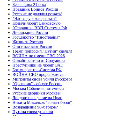
Бесовщина 21 века
Праздник Воинов России
Русские не должны рожать!
"Нас за дураков держат?"
Кремль любит Банковскую
"Старлинк" ВВП Системы РФ
Ликвидация России
Государство "Инострания"
Жизнь за Россию
Они изменяют России
Трамп попросил."Путин" сделал!
ВОЙНА по имени СВО 2026
Онлайн-казино от Силуанова
Преступники не любят ОАЭ
Бог мигрантов-Система РФ
ВОЙНА-СВО продолжается
Мигранты снова убили русского!
"Орешник" - оберег России
Москва Собянина потемнела
Русские дворники Москвы
Лондон: нападение на Иран
Никита Михалков "гоняет бесов"
Возвращение 90-х годов?
Путина снова унизили