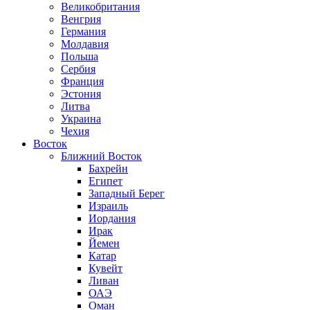
Великобритания
Венгрия
Германия
Молдавия
Польша
Сербия
Франция
Эстония
Литва
Украина
Чехия
Восток
Ближний Восток
Бахрейн
Египет
Западный Берег
Израиль
Иордания
Ирак
Йемен
Катар
Кувейт
Ливан
ОАЭ
Оман