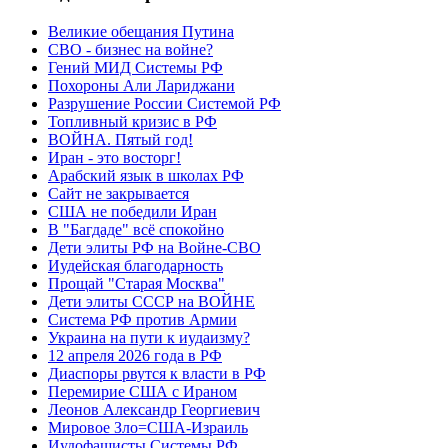
Великие обещания Путина
СВО - бизнес на войне?
Гений МИД Системы РФ
Похороны Али Лариджани
Разрушение России Системой РФ
Топливный кризис в РФ
ВОЙНА. Пятый год!
Иран - это восторг!
Арабский язык в школах РФ
Сайт не закрывается
США не победили Иран
В "Багдаде" всё спокойно
Дети элиты РФ на Войне-СВО
Иудейская благодарность
Прощай "Старая Москва"
Дети элиты СССР на ВОЙНЕ
Система РФ против Армии
Украина на пути к иудаизму?
12 апреля 2026 года в РФ
Диаспоры рвутся к власти в РФ
Перемирие США с Ираном
Леонов Александр Георгиевич
Мировое Зло=США-Израиль
Иудофашисты Системы РФ