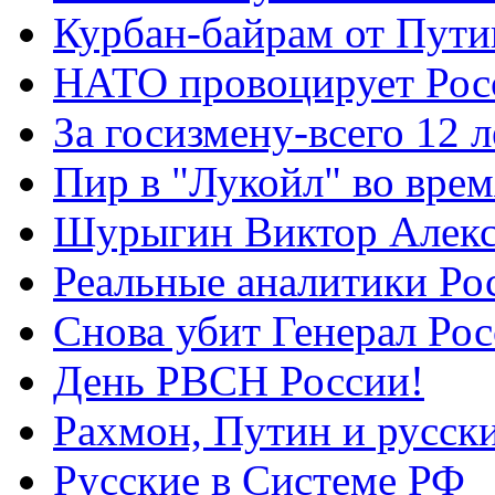
Курбан-байрам от Пути
НАТО провоцирует Ро
За госизмену-всего 12 л
Пир в "Лукойл" во вре
Шурыгин Виктор Алекс
Реальные аналитики Ро
Снова убит Генерал Ро
День РВСН России!
Рахмон, Путин и русск
Русские в Системе РФ