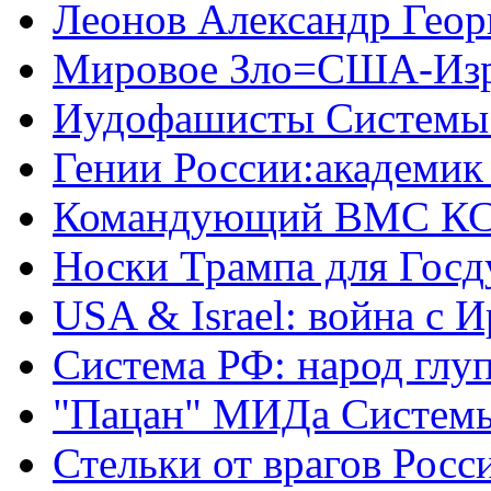
Леонов Александр Геор
Мировое Зло=США-Из
Иудофашисты Системы
Гении России:академик
Командующий ВМС КС
Носки Трампа для Гос
USA & Israel: война с 
Система РФ: народ глуп
"Пацан" МИДа Систем
Стельки от врагов Росс